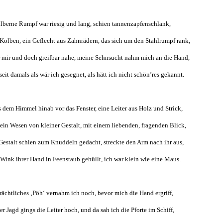
ilberne Rumpf war riesig und lang, schien tannenzapfenschlank,
Kolben, ein Geflecht aus Zahnrädern, das sich um den Stahlrumpf rank,
 mir und doch greifbar nahe, meine Sehnsucht nahm mich an die Hand,
seit damals als wär ich gesegnet, als hätt ich nicht schön’res gekannt.
s dem Himmel hinab vor das Fenster, eine Leiter aus Holz und Strick,
 ein Wesen von kleiner Gestalt, mit einem liebenden, fragenden Blick,
Gestalt schien zum Knuddeln gedacht, streckte den Arm nach ihr aus,
Wink ihrer Hand in Feenstaub gehüllt, ich war klein wie eine Maus.
rächtliches ‚Pöh‘ vernahm ich noch, bevor mich die Hand ergriff,
er Jagd gings die Leiter hoch, und da sah ich die Pforte im Schiff,