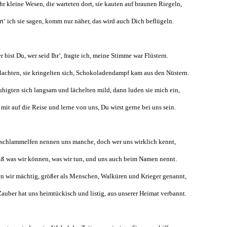
r kleine Wesen, die warteten dort, sie kauten auf braunen Riegeln,
rt‘ ich sie sagen, komm nur näher, das wird auch Dich beflügeln.
r bist Du, wer seid Ihr‘, fragte ich, meine Stimme war Flüstern.
lachten, sie kringelten sich, Schokoladendampf kam aus den Nüstern.
uhigten sich langsam und lächelten mild, dann luden sie mich ein,
it auf die Reise und lerne von uns, Du wirst gerne bei uns sein.
schlammelfen nennen uns manche, doch wer uns wirklich kennt,
iß was wir können, was wir tun, und uns auch beim Namen nennt.
en wir mächtig, größer als Menschen, Walküren und Krieger genannt,
auber hat uns heimtückisch und listig, aus unserer Heimat verbannt.