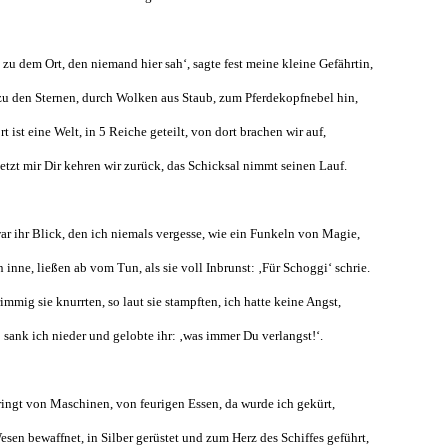
u dem Ort, den niemand hier sah‘, sagte fest meine kleine Gefährtin,
zu den Sternen, durch Wolken aus Staub, zum Pferdekopfnebel hin,
rt ist eine Welt, in 5 Reiche geteilt, von dort brachen wir auf,
etzt mir Dir kehren wir zurück, das Schicksal nimmt seinen Lauf.
ar ihr Blick, den ich niemals vergesse, wie ein Funkeln von Magie,
n inne, ließen ab vom Tun, als sie voll Inbrunst: ‚Für Schoggi‘ schrie.
immig sie knurrten, so laut sie stampften, ich hatte keine Angst,
 sank ich nieder und gelobte ihr: ‚was immer Du verlangst!‘.
ingt von Maschinen, von feurigen Essen, da wurde ich gekürt,
sen bewaffnet, in Silber gerüstet und zum Herz des Schiffes geführt,