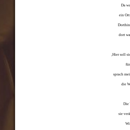
Da wa
ein Ort
Dorthin
dort wa
‚Hier soll s
fü
sprach mei
die W
Die 
sie ver
Wi