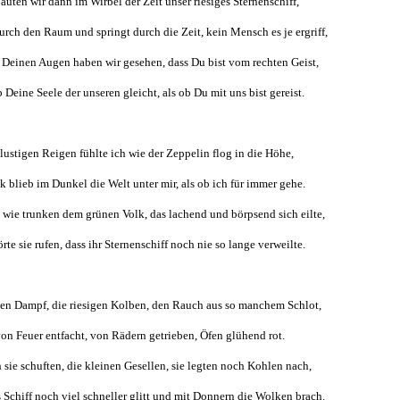
auten wir dann im Wirbel der Zeit unser riesiges Sternenschiff,
durch den Raum und springt durch die Zeit, kein Mensch es je ergriff,
 Deinen Augen haben wir gesehen, dass Du bist vom rechten Geist,
b Deine Seele der unseren gleicht, als ob Du mit uns bist gereist.
lustigen Reigen fühlte ich wie der Zeppelin flog in die Höhe,
k blieb im Dunkel die Welt unter mir, als ob ich für immer gehe.
e wie trunken dem grünen Volk, das lachend und börpsend sich eilte,
örte sie rufen, dass ihr Sternenschiff noch nie so lange verweilte.
den Dampf, die riesigen Kolben, den Rauch aus so manchem Schlot,
on Feuer entfacht, von Rädern getrieben, Öfen glühend rot.
h sie schuften, die kleinen Gesellen, sie legten noch Kohlen nach,
 Schiff noch viel schneller glitt und mit Donnern die Wolken brach.