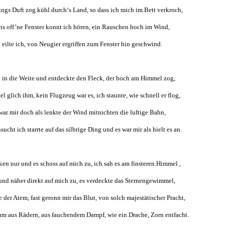
ings Duft zog kühl durch‘s Land, so dass ich mich im Bett verkroch,
hs off’ne Fenster konnt ich hören, ein Rauschen hoch im Wind,
 eilte ich, von Neugier ergriffen zum Fenster hin geschwind.
h in die Weite und entdeckte den Fleck, der hoch am Himmel zog,
el glich ihm, kein Flugzeug war es, ich staunte, wie schnell er flog,
war mir doch als lenkte der Wind mitnichten die luftige Bahn,
sucht ich starrte auf das silbrige Ding und es war mir als hielt es an.
ken nur und es schoss auf mich zu, ich sah es am finsteren Himmel ,
und näher direkt auf mich zu, es verdeckte das Sternengewimmel,
e der Atem, fast geronn mir das Blut, von solch majestätischer Pracht,
m aus Rädern, aus fauchendem Dampf, wie ein Drache, Zorn entfacht.