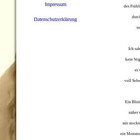
Impressum
des Frühl
durc
Datenschutzerklärung
so
Ich sa
kein Vog
es 
voll Sehn
Ein Blin
näher 
mir stockt
ein Monstru