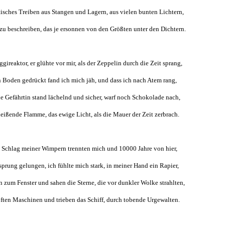
tisches Treiben aus Stangen und Lagern, aus vielen bunten Lichtern,
zu beschreiben, das je ersonnen von den Größten unter den Dichtern.
gireaktor, er glühte vor mir, als der Zeppelin durch die Zeit sprang,
Boden gedrückt fand ich mich jäh, und dass ich nach Atem rang,
e Gefährtin stand lächelnd und sicher, warf noch Schokolade nach,
leißende Flamme, das ewige Licht, als die Mauer der Zeit zerbrach.
 Schlag meiner Wimpern trennten mich und 10000 Jahre von hier,
sprung gelungen, ich fühlte mich stark, in meiner Hand ein Rapier,
 zum Fenster und sahen die Sterne, die vor dunkler Wolke strahlten,
ften Maschinen und trieben das Schiff, durch tobende Urgewalten.