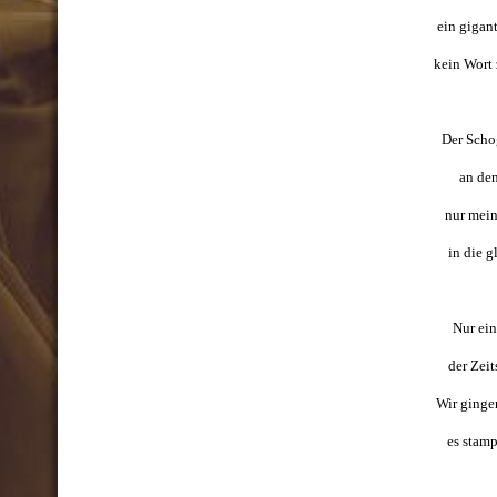
ein gigan
kein Wort 
Der Schog
an den 
nur mein
in die g
Nur ein
der Zeit
Wir gingen
es stamp