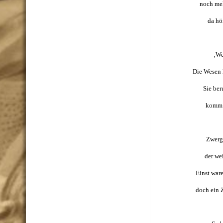
noch meh
da hö
‚We
Die Wesen 
Sie ber
komm m
Zwerg
der we
Einst war
doch ein Z