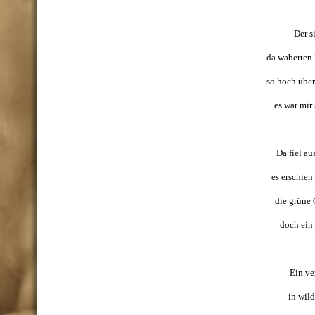
Der s
da waberten 
so hoch über
es war mir 
Da fiel au
es erschien
die grüne 
doch ein 
Ein ve
in wild