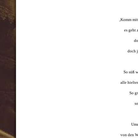
‚Komm mit z
es geht 
do
doch j
So süß w
alle hielte
So gr
so
Umr
von den We