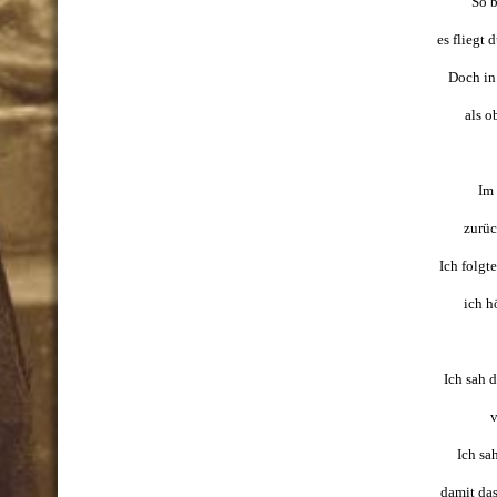
So b
es fliegt 
Doch in
als o
Im 
zurüc
Ich folgt
ich h
Ich sah 
v
Ich sa
damit das