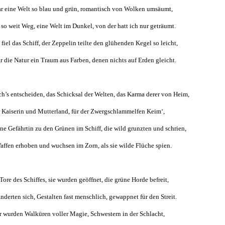
r eine Welt so blau und grün, romantisch von Wolken umsäumt,
 so weit Weg, eine Welt im Dunkel, von der hatt ich nur geträumt.
 fiel das Schiff, der Zeppelin teilte den glühenden Kegel so leicht,
r die Natur ein Traum aus Farben, denen nichts auf Erden gleicht.
ich’s entscheiden, das Schicksal der Welten, das Karma derer von Heim,
r Kaiserin und Mutterland, für der Zwergschlammelfen Keim‘,
ne Gefährtin zu den Grünen im Schiff, die wild grunzten und schrien,
affen erhoben und wuchsen im Zorn, als sie wilde Flüche spien.
Tore des Schiffes, sie wurden geöffnet, die grüne Horde befreit,
änderten sich, Gestalten fast menschlich, gewappnet für den Streit.
r wurden Walküren voller Magie, Schwestern in der Schlacht,