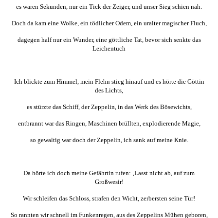
es waren Sekunden, nur ein Tick der Zeiger, und unser Sieg schien nah.
Doch da kam eine Wolke, ein tödlicher Odem, ein uralter magischer Fluch,
dagegen half nur ein Wunder, eine göttliche Tat, bevor sich senkte das
Leichentuch
Ich blickte zum Himmel, mein Flehn stieg hinauf und es hörte die Göttin
des Lichts,
es stürzte das Schiff, der Zeppelin, in das Werk des Bösewichts,
entbrannt war das Ringen, Maschinen brüllten, explodierende Magie,
so gewaltig war doch der Zeppelin, ich sank auf meine Knie.
Da hörte ich doch meine Gefährtin rufen: ‚Lasst nicht ab, auf zum
Großwesir!
Wir schleifen das Schloss, strafen den Wicht, zerbersten seine Tür!
So rannten wir schnell im Funkenregen, aus des Zeppelins Mühen geboren,