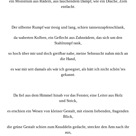
ein Monstrum aus Rädern, aus fauchendem Dampf, wie ein Drache, Zorn
entfacht.
Der silberne Rumpf war riesig und lang, schien tannenzapfenschlank,
da waberten Kolben, ein Geflecht aus Zahnrädern, das sich um den
Stahlrumpf rank,
so hoch über mir und doch greifbar nahe, meine Sehnsucht nahm mich an
die Hand,
es war mir seit damals als wär ich gesegnet, als hätt ich nicht schön’res
gekannt.
Da fiel aus dem Himmel hinab vor das Fenster, eine Leiter aus Holz
und Strick,
es erschien ein Wesen von kleiner Gestalt, mit einem liebenden, fragenden
Blick,
die grüne Gestalt schien zum Knuddeln gedacht, streckte den Arm nach ihr
aus,