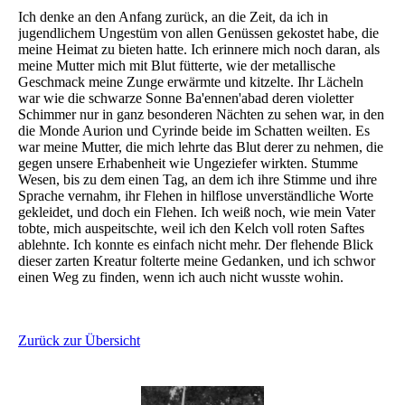
Ich denke an den Anfang zurück, an die Zeit, da ich in
jugendlichem Ungestüm von allen Genüssen gekostet habe, die
meine Heimat zu bieten hatte. Ich erinnere mich noch daran, als
meine Mutter mich mit Blut fütterte, wie der metallische
Geschmack meine Zunge erwärmte und kitzelte. Ihr Lächeln
war wie die schwarze Sonne Ba'ennen'abad deren violetter
Schimmer nur in ganz besonderen Nächten zu sehen war, in den
die Monde Aurion und Cyrinde beide im Schatten weilten. Es
war meine Mutter, die mich lehrte das Blut derer zu nehmen, die
gegen unsere Erhabenheit wie Ungeziefer wirkten. Stumme
Wesen, bis zu dem einen Tag, an dem ich ihre Stimme und ihre
Sprache vernahm, ihr Flehen in hilflose unverständliche Worte
gekleidet, und doch ein Flehen. Ich weiß noch, wie mein Vater
tobte, mich auspeitschte, weil ich den Kelch voll roten Saftes
ablehnte. Ich konnte es einfach nicht mehr. Der flehende Blick
dieser zarten Kreatur folterte meine Gedanken, und ich schwor
einen Weg zu finden, wenn ich auch nicht wusste wohin.
Zurück zur Übersicht