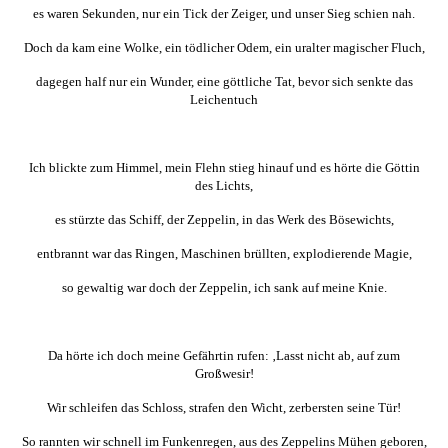
es waren Sekunden, nur ein Tick der Zeiger, und unser Sieg schien nah.
Doch da kam eine Wolke, ein tödlicher Odem, ein uralter magischer Fluch,
dagegen half nur ein Wunder, eine göttliche Tat, bevor sich senkte das
Leichentuch
Ich blickte zum Himmel, mein Flehn stieg hinauf und es hörte die Göttin
des Lichts,
es stürzte das Schiff, der Zeppelin, in das Werk des Bösewichts,
entbrannt war das Ringen, Maschinen brüllten, explodierende Magie,
so gewaltig war doch der Zeppelin, ich sank auf meine Knie.
Da hörte ich doch meine Gefährtin rufen: ‚Lasst nicht ab, auf zum
Großwesir!
Wir schleifen das Schloss, strafen den Wicht, zerbersten seine Tür!
So rannten wir schnell im Funkenregen, aus des Zeppelins Mühen geboren,