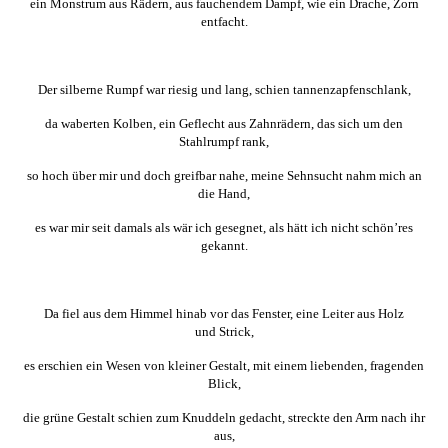
ein Monstrum aus Rädern, aus fauchendem Dampf, wie ein Drache, Zorn
entfacht.
Der silberne Rumpf war riesig und lang, schien tannenzapfenschlank,
da waberten Kolben, ein Geflecht aus Zahnrädern, das sich um den
Stahlrumpf rank,
so hoch über mir und doch greifbar nahe, meine Sehnsucht nahm mich an
die Hand,
es war mir seit damals als wär ich gesegnet, als hätt ich nicht schön’res
gekannt.
Da fiel aus dem Himmel hinab vor das Fenster, eine Leiter aus Holz
und Strick,
es erschien ein Wesen von kleiner Gestalt, mit einem liebenden, fragenden
Blick,
die grüne Gestalt schien zum Knuddeln gedacht, streckte den Arm nach ihr
aus,